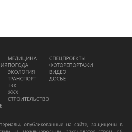
МЕДИЦИНА
СПЕЦПРОЕКТЫ
ВИЯ
ПОГОДА
ФОТОРЕПОРТАЖИ
ЭКОЛОГИЯ
ВИДЕО
ТРАНСПОРТ
ДОСЬЕ
ТЭК
ЖКХ
СТРОИТЕЛЬСТВО
Е
териалы, опубликованные на сайте, защищены в
йским и международным законодательством об