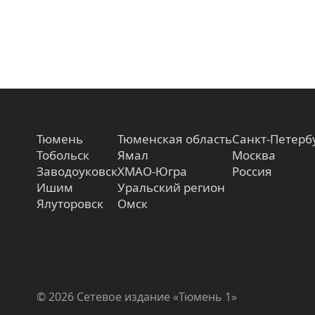
Тюмень
Тюменская область
Санкт-Петерб
Тобольск
Ямал
Москва
Заводоуковск
ХМАО-Югра
Россия
Ишим
Уральский регион
Ялуторовск
Омск
© 2026 Сетевое издание «Тюмень 1»