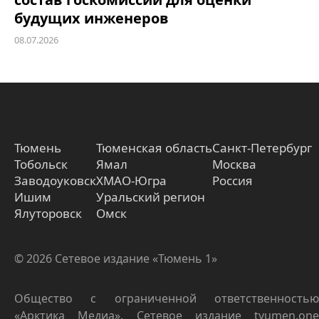
будущих инженеров
08.07.2026
Тюмень
Тюменская область
Санкт-Петербург
Тобольск
Ямал
Москва
Заводоуковск
ХМАО-Югра
Россия
Ишим
Уральский регион
Ялуторовск
Омск
© 2026 Сетевое издание «Тюмень 1»
Общество с ограниченной ответственностью
«Арктика Медиа». Сетевое издание tyumen.one