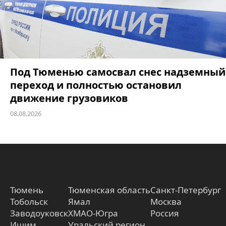
Под Тюменью самосвал снес надземный
переход и полностью остановил
движение грузовиков
08.08.2026
Тюмень
Тюменская область
Санкт-Петербург
Тобольск
Ямал
Москва
Заводоуковск
ХМАО-Югра
Россия
Ишим
Уральский регион