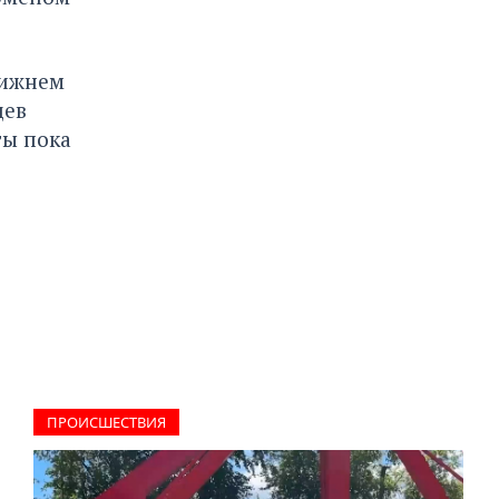
лижнем
цев
ты пока
ПРОИCШЕСТВИЯ