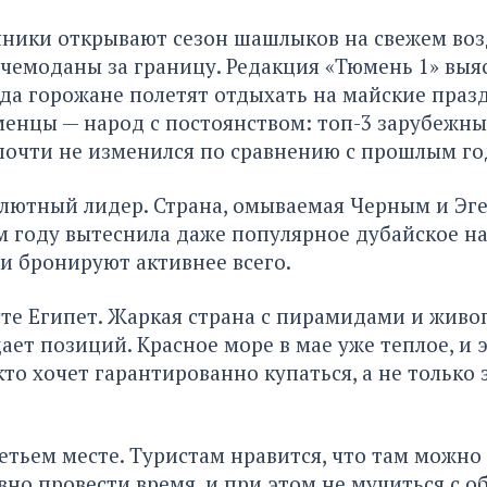
ники открывают сезон шашлыков на свежем воз
чемоданы за границу. Редакция «Тюмень 1» выя
уда горожане полетят отдыхать на майские праз
менцы — народ с постоянством: топ-3 зарубежны
почти не изменился по сравнению с прошлым го
олютный лидер. Страна, омываемая Черным и Эг
м году вытеснила даже популярное дубайское н
и бронируют активнее всего.
сте Египет. Жаркая страна с пирамидами и жив
ает позиций. Красное море в мае уже теплое, и 
кто хочет гарантированно купаться, а не только 
етьем месте. Туристам нравится, что там можн
ивно провести время, и при этом не мучиться с 