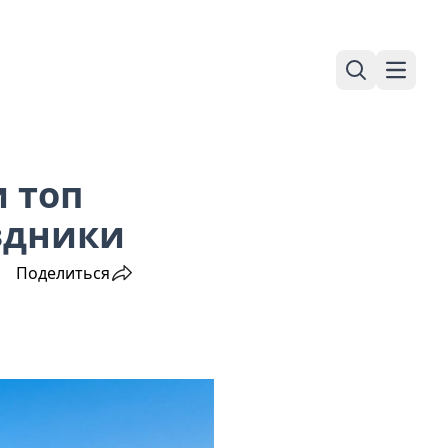
Поиск
Навига
 топ
здники
Поделиться