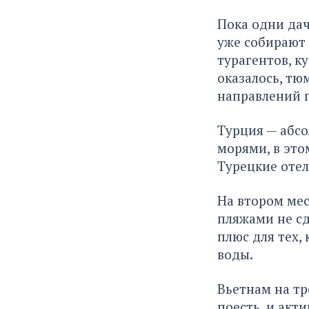
Пока одни дач
уже собирают 
турагентов, к
оказалось, тю
направлений 
Турция — абс
морями, в это
Турецкие отел
На втором ме
пляжами не сд
плюс для тех, 
воды.
Вьетнам на тр
поесть, и акт