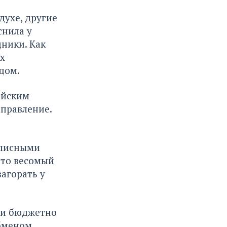
духе, другие
снила у
дники. Как
х
дом.
ейским
аправление.
описными
это весомый
загорать у
о и бюджетно
обменом