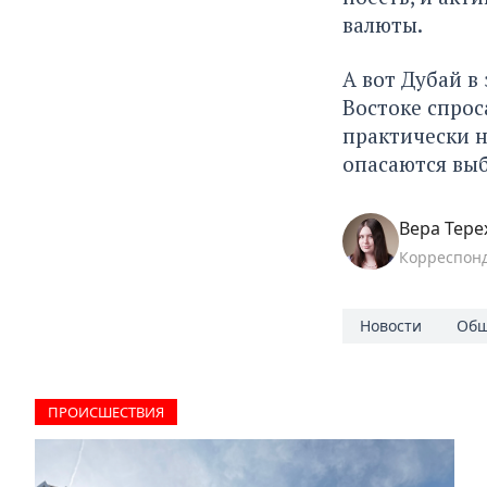
валюты.
А вот Дубай в
Востоке спро
практически н
опасаются выб
Вера Тере
Корреспон
Новости
Общ
ПРОИCШЕСТВИЯ