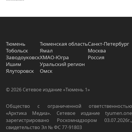
Тюмень
Тюменская область
Санкт-Петербург
Тобольск
Ямал
Москва
Заводоуковск
ХМАО-Югра
Россия
Ишим
Уральский регион
Ялуторовск
Омск
© 2026 Сетевое издание «Тюмень 1»
Общество с ограниченной ответственностью
«Арктика Медиа». Сетевое издание tyumen.one
зарегистрировано Роскомнадзором 03.07.2026г.,
свидетельство Эл № ФС 77-91803