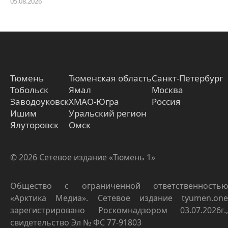
05.08.2026
Тюмень
Тюменская область
Санкт-Петербург
Тобольск
Ямал
Москва
Заводоуковск
ХМАО-Югра
Россия
Ишим
Уральский регион
Ялуторовск
Омск
© 2026 Сетевое издание «Тюмень 1»
Общество с ограниченной ответственностью
«Арктика Медиа». Сетевое издание tyumen.one
зарегистрировано Роскомнадзором 03.07.2026г.,
свидетельство Эл № ФС 77-91803