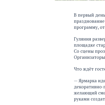
В первый день
празднование 
программу, от
Гуляния развер
площадке стар
Со сцены проз
Организаторы 
Что ждёт гост
— Ярмарка иде
декоративно-п
желающий смож
руками создат