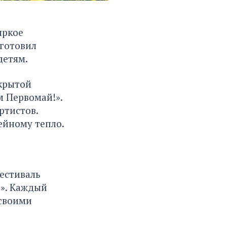
яркое
дготовил
детям.
ткрытой
м Первомай!».
ртистов.
ейному тепло.
фестиваль
о». Каждый
 своими