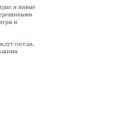
отдых и живые
деревянными
игры и
ждут соседи,
льшими