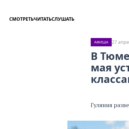
СМОТРЕТЬ
ЧИТАТЬ
СЛУШАТЬ
27 апре
АФИША
В Тюме
мая ус
класс
Гуляния разве