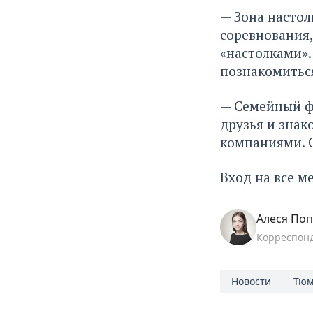
— Зона настол
соревнования
«настолками».
познакомитьс
— Семейный фо
друзья и зна
компаниями. С
Вход на все м
Алеся По
Корреспон
Новости
Тюм