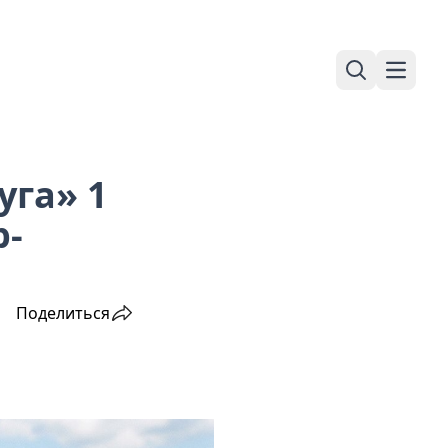
Поиск
Навига
уга» 1
р-
Поделиться