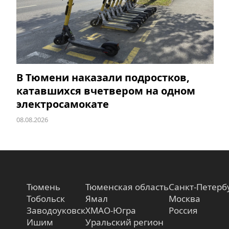
В Тюмени наказали подростков,
катавшихся вчетвером на одном
электросамокате
08.08.2026
Тюмень
Тюменская область
Санкт-Петерб
Тобольск
Ямал
Москва
Заводоуковск
ХМАО-Югра
Россия
Ишим
Уральский регион