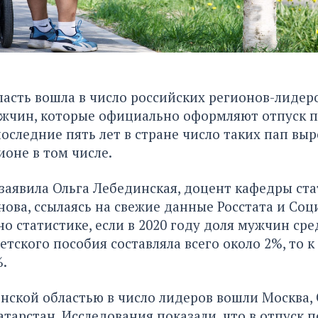
асть вошла в число российских регионов-лидер
жчин, которые официально оформляют отпуск п
оследние пять лет в стране число таких пап выро
ионе в том числе.
заявила Ольга Лебединская, доцент кафедры ст
ханова, ссылаясь на свежие данные Росстата и Со
но статистике, если в 2020 году доля мужчин сре
етского пособия составляла всего около 2%, то к
.
нской областью в число лидеров вошли Москва, 
атарстан. Исследования показали, что в отпуск п