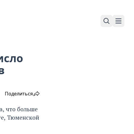
Поиск
Навига
исло
в
Поделиться
а, что больше
ге, Тюменской