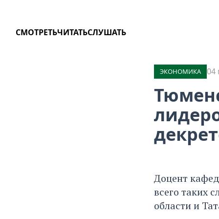
СМОТРЕТЬ
ЧИТАТЬ
СЛУШАТЬ
04 
ЭКОНОМИКА
Тюменс
лидеро
декрет
Доцент кафедр
всего таких 
области и Тат