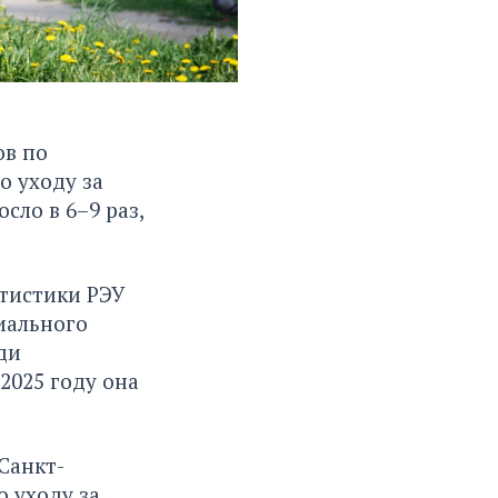
ов по
о уходу за
сло в 6–9 раз,
атистики РЭУ
циального
ди
 2025 году она
Санкт-
о уходу за