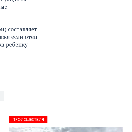
мые
и) составляет
даже если отец
ка ребенку
ПРОИCШЕСТВИЯ