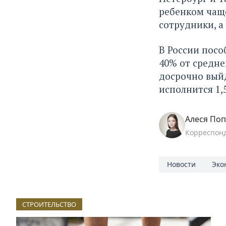
ребенком чащ
сотрудники, а
В России посо
40% от средне
досрочно выйд
исполнится 1,5
Алеся По
Корреспон
Новости
Эко
СТРОИТЕЛЬСТВО