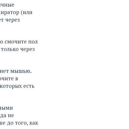
ычные
пиратор (или
т через
но смочите пол
только через
хнет мышью.
очите в
 которых есть
ьными
да не
е до того, как