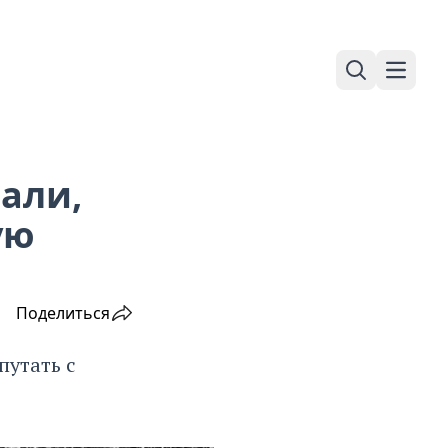
Поиск
Навига
али,
ую
Поделиться
путать с