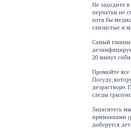
Не заходите в
перчатки не с
хотя бы медиц
слизистые и 
Самый главный
дезинфицирующ
20 минут соби
Промойте все 
Посуду, котор
дезрастворе. 
следы грызуно
Запаситесь м
приманками (р
доберутся дет