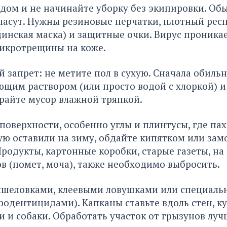
 дом и не начинайте уборку без экипировки. Об
пасут. Нужны резиновые перчатки, плотный рес
инская маска) и защитные очки. Вирус проникае
микротрещины на коже.
 запрет: не метите пол в сухую. Сначала обиль
им раствором (или просто водой с хлоркой) и 
райте мусор влажной тряпкой.
поверхности, особенно углы и плинтусы, где па
ую оставили на зиму, обдайте кипятком или зам
Продукты, картонные коробки, старые газеты, на
в (помет, моча), также необходимо выбросить.
ышеловками, клеевыми ловушками или специал
одентицидами). Капканы ставьте вдоль стен, ку
и и собаки. Обработать участок от грызунов лучш