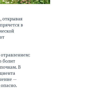
, открывая
 прячется в
ческой
ют
 отравлением:
о болит
почкам. В
ациента
чение —
 опасно.