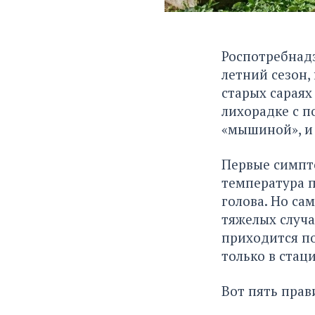
Роспотребнадз
летний сезон,
старых сараях
лихорадке с п
«мышиной», и 
Первые симпт
температура п
голова. Но са
тяжелых случа
приходится по
только в стац
Вот пять прав