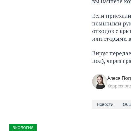
вы начнете ко
Если приехали
немытыми рука
отходов с кры
или старыми 
Вирус передае
пол), через г
Алеся По
Корреспон
Новости
Общ
ЭКОЛОГИЯ