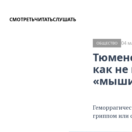
СМОТРЕТЬ
ЧИТАТЬ
СЛУШАТЬ
04 м
ОБЩЕСТВО
Тюменс
как не
«мыши
Геморрагичес
гриппом или 