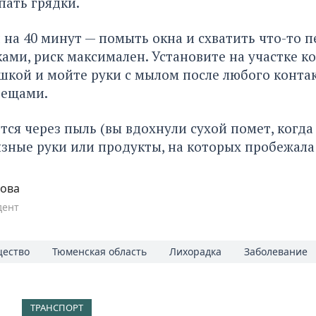
пать грядки.
 на 40 минут — помыть окна и схватить что-то п
ми, риск максимален. Установите на участке к
шкой и мойте руки с мылом после любого контак
вещами.
тся через пыль (вы вдохнули сухой помет, когд
рязные руки или продукты, на которых пробежал
пова
дент
ество
Тюменская область
Лихорадка
Заболевание
ТРАНСПОРТ