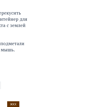
ерекусить
онтейнер для
та с землей
а подметали
а мышь.
ЖКХ