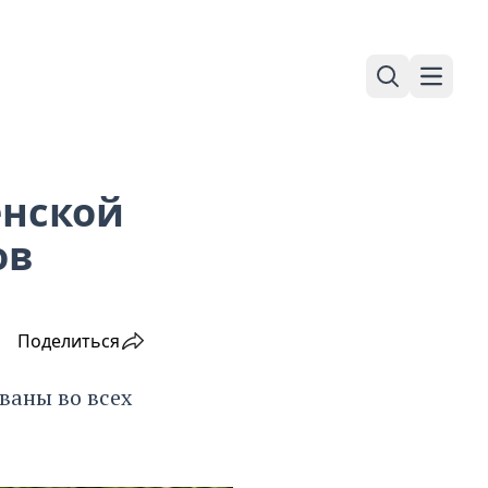
Поиск
Навига
енской
ов
Поделиться
ваны во всех