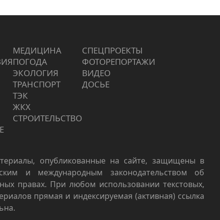
МЕДИЦИНА
СПЕЦПРОЕКТЫ
ВИЯ
ПОГОДА
ФОТОРЕПОРТАЖИ
ЭКОЛОГИЯ
ВИДЕО
ТРАНСПОРТ
ДОСЬЕ
ТЭК
ЖКХ
СТРОИТЕЛЬСТВО
Е
териалы, опубликованные на сайте, защищены в
йским и международным законодательством об
ных правах. При любом использовании текстовых,
териалов прямая и индексируемая (активная) ссылка
ьна.