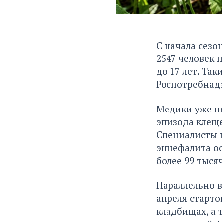
С начала сезо
2547 человек 
до 17 лет. Та
Роспотребнад
Медики уже п
эпизода клеще
Специалисты 
энцефалита ос
более 99 тыся
Параллельно 
апреля старто
кладбищах, а 