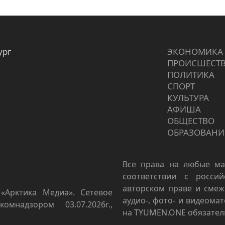
ург
ЭКОНОМИКА
ПРОИCШЕСТ
ПОЛИТИКА
СПОРТ
КУЛЬТУРА
АФИША
ОБЩЕСТВО
ОБРАЗОВАНИ
Все права на любые ма
соответствии с росси
авторском праве и смеж
«Арктика Медиа». Сетевое
аудио-, фото- и видеома
омнадзором 03.07.2026г.,
на TYUMEN.ONE обязател