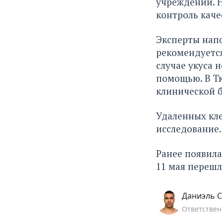
учреждений. Н
контроль каче
Эксперты напо
рекомендуется
случае укуса 
помощью. В Т
клинической 
Удаленных кл
исследование.
Ранее появила
11 мая
перешл
Даниэль С
Ответствен