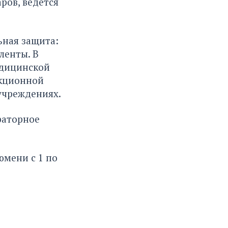
ров, ведется
ьная защита:
ленты. В
едицинской
кционной
учреждениях.
раторное
юмени с 1 по