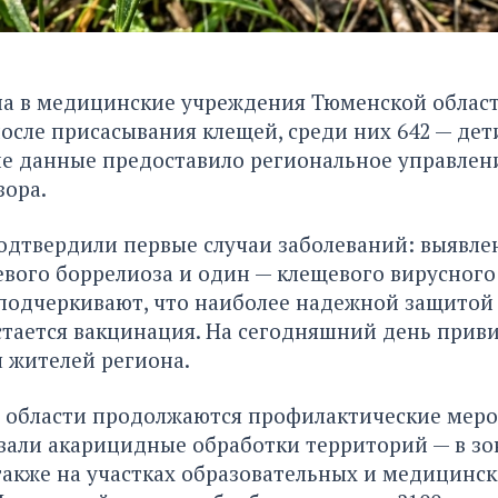
на в медицинские учреждения Тюменской облас
после присасывания клещей, среди них 642 — дет
кие данные предоставило региональное управлен
зора.
одтвердили первые случаи заболеваний: выявле
вого боррелиоза и один — клещевого вирусного
подчеркивают, что наиболее надежной защитой
тается вакцинация. На сегодняшний день приви
ч жителей региона.
в области продолжаются профилактические меро
вали акарицидные обработки территорий — в зон
также на участках образовательных и медицинс