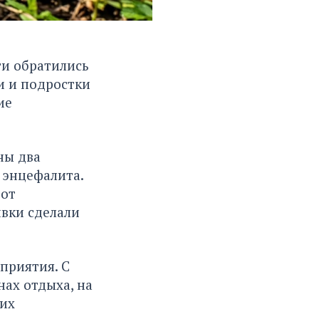
ти обратились
и и подростки
ие
ны два
 энцефалита.
 от
вки сделали
приятия. С
ах отдыха, на
ких