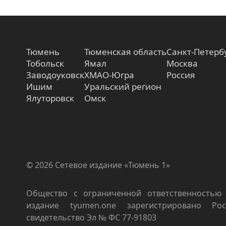
Тюмень
Тюменская область
Санкт-Петерб
Тобольск
Ямал
Москва
Заводоуковск
ХМАО-Югра
Россия
Ишим
Уральский регион
Ялуторовск
Омск
© 2026 Сетевое издание «Тюмень 1»
Общество с ограниченной ответственностью 
издание tyumen.one зарегистрировано Роск
свидетельство Эл № ФС 77-91803