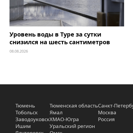
Уровень воды в Туре за сутки
снизился на шесть сантиметров
08.08.2026
Тюмень
Тюменская область
Санкт-Петерб
Тобольск
Ямал
Москва
Заводоуковск
ХМАО-Югра
Россия
Ишим
Уральский регион
Ялуторовск
Омск