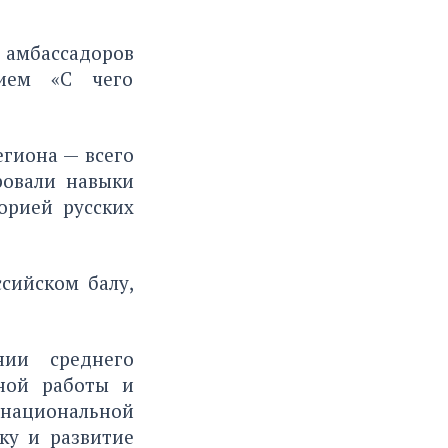
 амбассадоров
нием «С чего
.
егиона — всего
ровали навыки
орией русских
сийском балу,
нии среднего
дной работы и
 национальной
ку и развитие