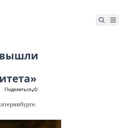
Поиск
Навига
 вышли
итета»
Поделиться
катеринбурге.