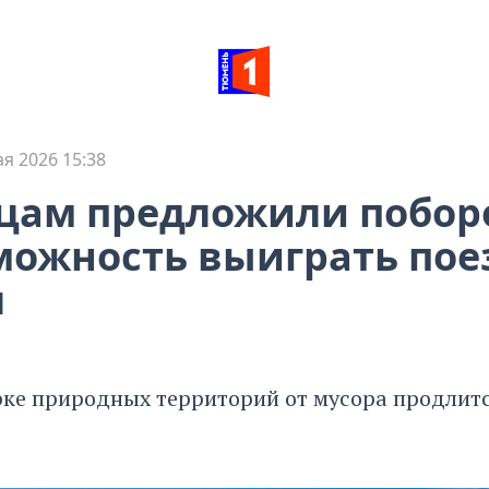
ая 2026 15:38
цам предложили побор
можность выиграть пое
л
рке природных территорий от мусора продлитс