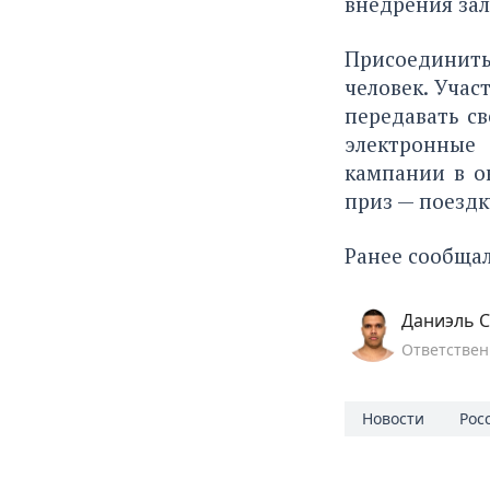
внедрения зал
Присоединит
человек. Уча
передавать с
электронные
кампании в ок
приз — поездк
Ранее сообща
Даниэль С
Ответствен
Новости
Рос