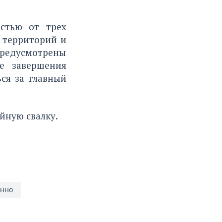
стью от трех
 территорий и
предусмотрены
е завершения
ься за главный
йную свалку.
енно