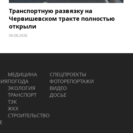
Транспортную развязку на
Червишевском тракте полностью
открыли
06.08.2026
МЕДИЦИНА
СПЕЦПРОЕКТЫ
ВИЯ
ПОГОДА
ФОТОРЕПОРТАЖИ
ЭКОЛОГИЯ
ВИДЕО
ТРАНСПОРТ
ДОСЬЕ
ТЭК
ЖКХ
СТРОИТЕЛЬСТВО
Е