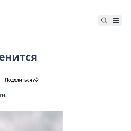
Поиск
Навига
енится
Поделиться
ти.