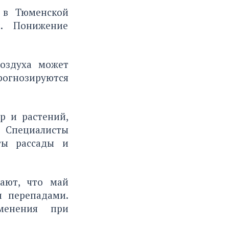
ь в Тюменской
и. Понижение
оздуха может
огнозируются
р и растений,
 Специалисты
ты рассады и
ают, что май
и перепадами.
менения при