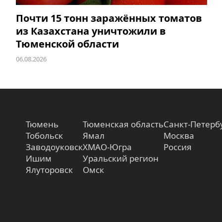
Почти 15 тонн заражённых томатов
из Казахстана уничтожили в
Тюменской области
06.08.2026
Тюмень
Тюменская область
Санкт-Петерб
Тобольск
Ямал
Москва
Заводоуковск
ХМАО-Югра
Россия
Ишим
Уральский регион
Ялуторовск
Омск