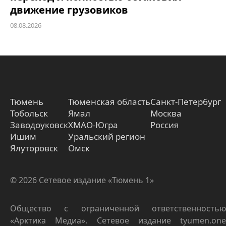
движение грузовиков
08.08.2026
Тюмень
Тюменская область
Санкт-Петербург
Тобольск
Ямал
Москва
Заводоуковск
ХМАО-Югра
Россия
Ишим
Уральский регион
Ялуторовск
Омск
© 2026 Сетевое издание «Тюмень 1»
Общество с ограниченной ответственностью
«Арктика Медиа». Сетевое издание tyumen.one