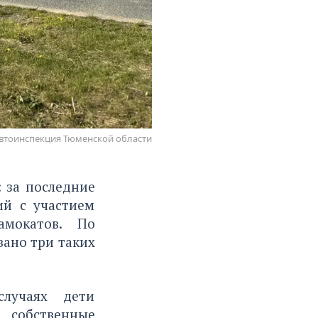
автоинспекция Тюменской области
 за последние
ий с участием
амокатов. По
вано три таких
лучаях дети
 собственные