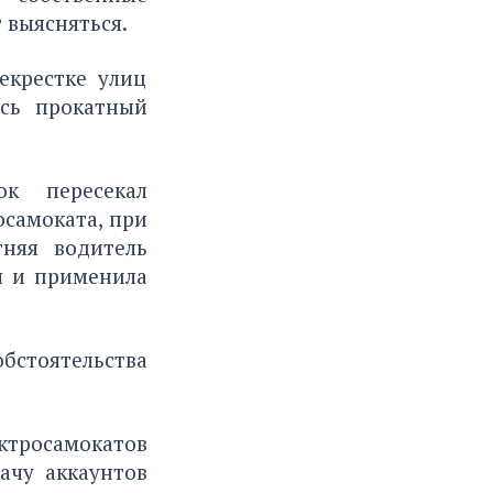
 выясняться.
екрестке улиц
сь прокатный
ок пересекал
самоката, при
тняя водитель
я и применила
бстоятельства
тросамокатов
ачу аккаунтов