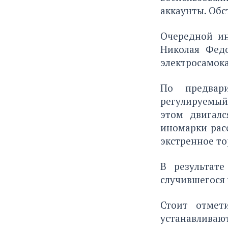
аккаунты. Обс
Очередной ин
Николая Фед
электросамока
По предвари
регулируемый
этом двигалс
иномарки рас
экстренное то
В результате
случившегося
Стоит отмет
устанавливаю