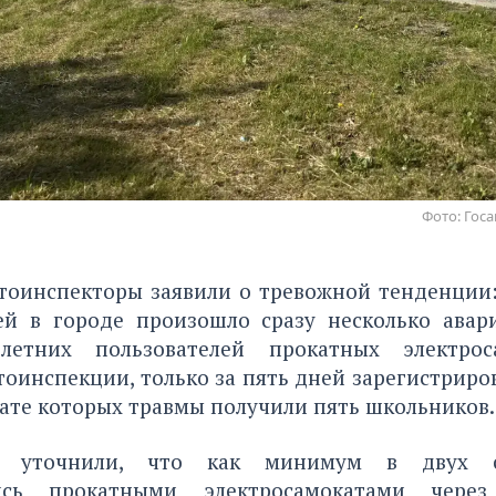
Фото: Гос
тоинспекторы заявили о тревожной тенденции:
ей в городе произошло сразу несколько авар
олетних пользователей прокатных электрос
оинспекции, только за пять дней зарегистриро
тате которых травмы получили пять школьников.
е уточнили, что как минимум в двух с
лись прокатными электросамокатами через