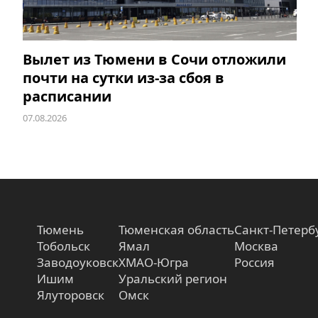
Вылет из Тюмени в Сочи отложили
почти на сутки из-за сбоя в
расписании
07.08.2026
Тюмень
Тюменская область
Санкт-Петерб
Тобольск
Ямал
Москва
Заводоуковск
ХМАО-Югра
Россия
Ишим
Уральский регион
Ялуторовск
Омск