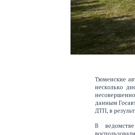
Тюменские ав
несколько дн
несовершенн
данным Госавт
ДТП, в резуль
В ведомств
воспользова