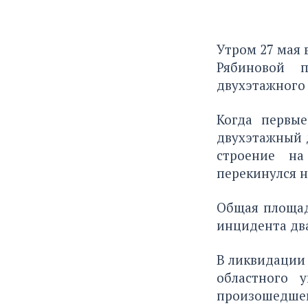
Утром 27 мая
Рябиновой п
двухэтажного 
Когда первые
двухэтажный 
строение на
перекинулся н
Общая площадь
инцидента два
В ликвидации 
областного 
произошедшег