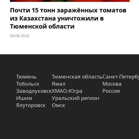
Почти 15 тонн заражённых томатов
из Казахстана уничтожили в
Тюменской области
06.08.2026
Тюмень
Тюменская область
Санкт-Петерб
Тобольск
Ямал
Москва
Заводоуковск
ХМАО-Югра
Россия
Ишим
Уральский регион
Ялуторовск
Омск