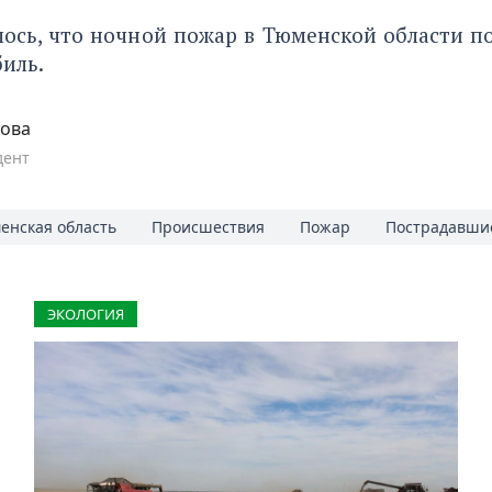
лось, что ночной пожар в Тюменской области
п
иль.
пова
дент
енская область
Происшествия
Пожар
Пострадавши
ЭКОЛОГИЯ