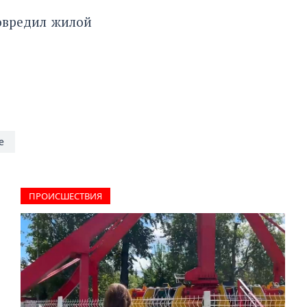
овредил жилой
е
ПРОИCШЕСТВИЯ