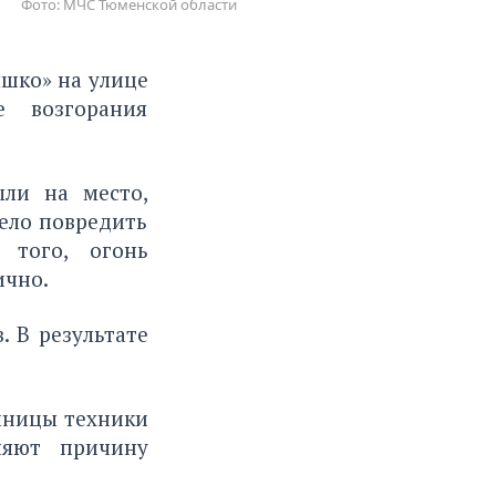
Фото: МЧС Тюменской области
шко» на улице
е возгорания
ыли на место,
ело повредить
 того, огонь
ично.
. В результате
диницы техники
няют причину