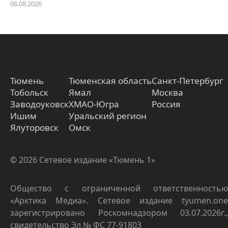
08.08.2026
Тюмень
Тюменская область
Санкт-Петербург
Тобольск
Ямал
Москва
Заводоуковск
ХМАО-Югра
Россия
Ишим
Уральский регион
Ялуторовск
Омск
© 2026 Сетевое издание «Тюмень 1»
Общество с ограниченной ответственностью
«Арктика Медиа». Сетевое издание tyumen.one
зарегистрировано Роскомнадзором 03.07.2026г.,
свидетельство Эл № ФС 77-91803