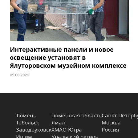
Интерактивные панели и новое
освещение установят в
Ялуторовском музейном комплексе
05.08.2026
Тюмень
Тюменская область
Санкт-Петерб
Тобольск
Ямал
Москва
Заводоуковск
ХМАО-Югра
Россия
Ишим
Уральский регион