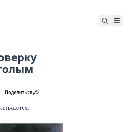
Поиск
Навига
оверку
уголым
Поделиться
вливаются.