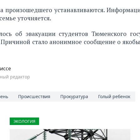
ва произошедшего устанавливаются. Информаци
 семье уточняется.
лось об эвакуации студентов
Тюменского гос
. Причиной стало анонимное сообщение о якоб
иссе
ный редактор
ень
Происшествия
Прокуратура
Голый ребенок
ЭКОЛОГИЯ