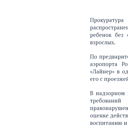
Прокуратур
распростране
ребенок без
взрослых.
По предварит
аэропорта Р
«Лайнер» в о
его с проезже
В надзорном 
требований 
правонаруше
оценке действ
воспитанию и