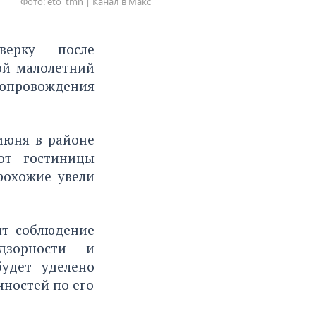
Фото: eto_tmn | Канал в Макс
верку после
ой малолетний
опровождения
июня в районе
от гостиницы
рохожие увели
ят соблюдение
адзорности и
удет уделено
нностей по его