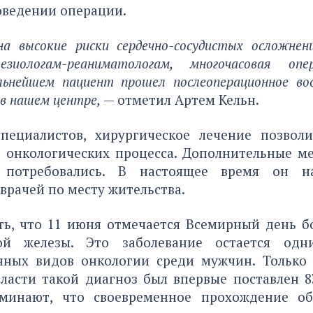
оведении операции.
 высокие риски сердечно-сосудистых осложнен
зиологам-реаниматологам, многочасовая оп
льнейшем пациент прошел послеоперационное во
в нашем центре,
— отметил Артем Кельн.
ециалистов, хирургическое лечение позвол
а онкологических процесса. Дополнительные м
потребовались. В настоящее время он н
рачей по месту жительства.
ть, что 11 июня отмечается Всемирный день б
ной железы. Это заболевание остается од
нных видов онкологии среди мужчин. Только 
ласти такой диагноз был впервые поставлен 8
минают, что своевременное прохождение об