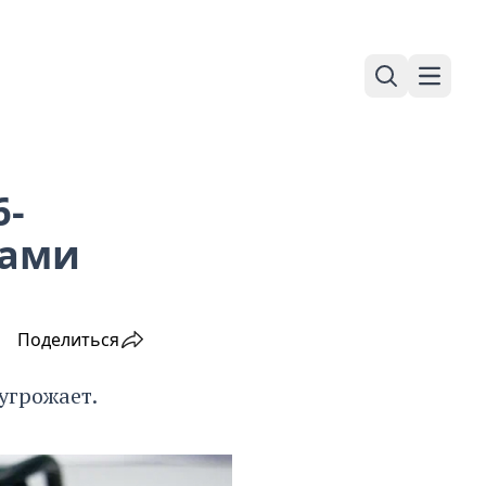
Поиск
Навига
6-
дами
Поделиться
угрожает.