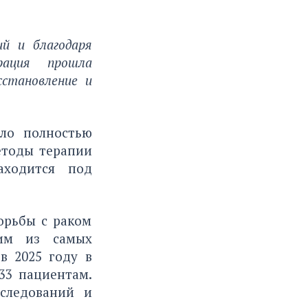
ий и благодаря
ерация прошла
сстановление и
ило полностью
етоды терапии
аходится под
орьбы с раком
ним из самых
в 2025 году в
33 пациентам.
следований и