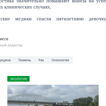
остика значительно повышают шансы на усп
х клинических случаях.
нские медики
спасли пятилетнюю девочк
иссе
ный редактор
ицина
Тюмень
Рак
Онкология
ЭКОЛОГИЯ