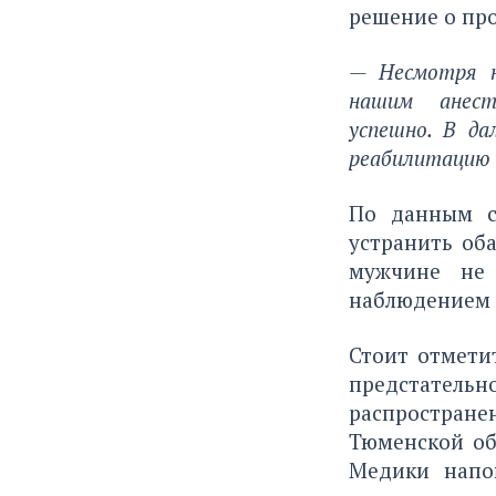
решение о пр
— Несмотря на
нашим анесте
успешно. В да
реабилитацию 
По данным сп
устранить об
мужчине не 
наблюдением в
Стоит отмети
предстатель
распростране
Тюменской об
Медики напо