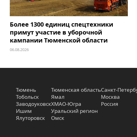
Более 1300 единиц спецтехники
примут участие в уборочной
кампании Тюменской области
06.08.2026
Тюмень
Тюменская область
Санкт-Петерб
Тобольск
Ямал
Москва
Заводоуковск
ХМАО-Югра
Россия
Ишим
Уральский регион
Ялуторовск
Омск