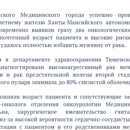
ского Медицинского города успешно про
летнему жителю Ханты-Мансийского автономн
овременно выявили сразу два онкологических
почтенный возраст пациента и высокие риск
удалось полностью избавить мужчину от рака.
и в департаменте здравоохранения Тюменско
диагностировали высокоагрессивный рак моч
и и рак предстательной железы второй ста
ого пузыря занимала до 80% слизистой оболочк
ожняли возраст пациента и сопутствующие за
а-онколога отделения онкоурологии Медицин
на, хирургическое вмешательство счит
из-за высокой вероятности сердечно-сосудисты
ьтации с пациентом и его родственниками м