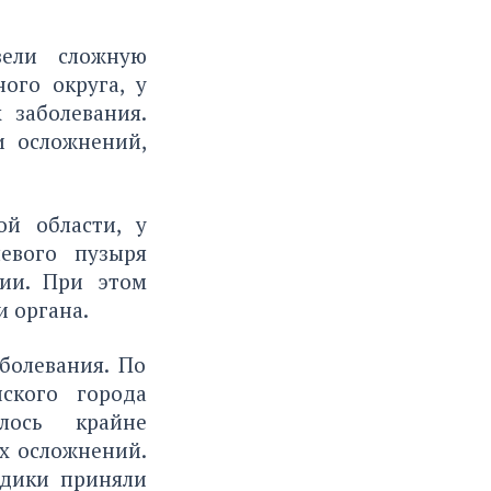
вели сложную
ого округа, у
 заболевания.
и осложнений,
й области, у
евого пузыря
дии. При этом
и органа.
болевания. По
ского города
алось крайне
х осложнений.
едики приняли