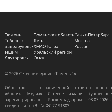
Тюмень
Тюменская область
Санкт-Петербург
Тобольск
Ямал
Москва
Заводоуковск
ХМАО-Югра
Россия
Ишим
Уральский регион
Ялуторовск
Омск
© 2026 Сетевое издание «Тюмень 1»
Общество с ограниченной ответственностью
«Арктика Медиа». Сетевое издание tyumen.one
зарегистрировано Роскомнадзором 03.07.2026г.,
свидетельство Эл № ФС 77-91803