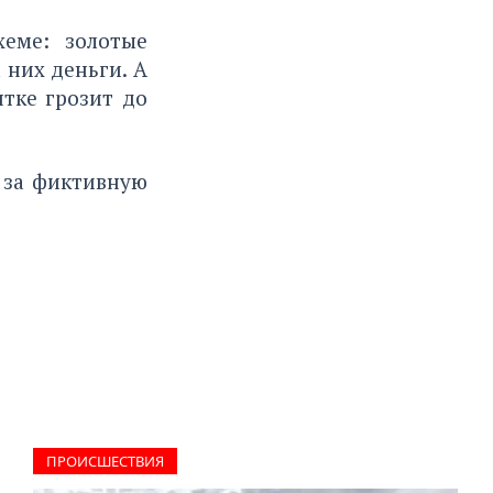
хеме: золотые
 них деньги. А
тке грозит до
 за фиктивную
ПРОИCШЕСТВИЯ