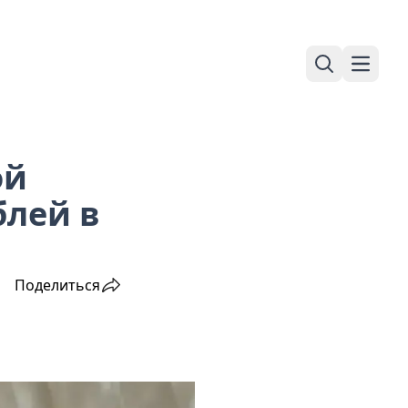
Поиск
Навига
ой
блей в
Поделиться