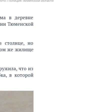
ото: Полиция Тюменской области
ма в деревне
иции Тюменской
в столице, но
том же жилище
ружила, что из
ка, в которой