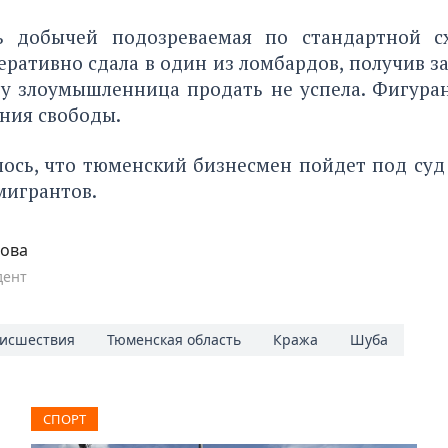
ь добычей подозреваемая по стандартной с
еративно сдала в один из ломбардов, получив за
у злоумышленница продать не успела. Фигуран
ния свободы.
лось, что тюменский бизнесмен
пойдет под суд
мигрантов.
пова
дент
исшествия
Тюменская область
Кража
Шуба
СПОРТ