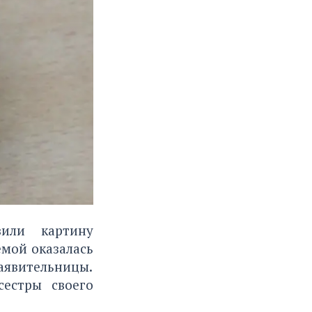
вили картину
мой оказалась
заявительницы.
естры своего