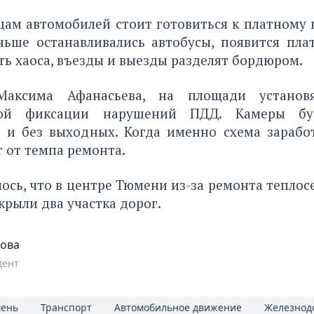
цам автомобилей стоит готовиться к платному 
ньше останавливались автобусы, появится пла
ь хаоса, въезды и выезды разделят бордюром.
аксима Афанасьева, на площади установ
кой фиксации нарушений ПДД. Камеры бу
о и без выходных. Когда именно схема зарабо
т от темпа ремонта.
ось, что в центре Тюмени из-за ремонта тепло
крыли два участка дорог.
пова
дент
ень
Транспорт
Автомобильное движение
Железнод