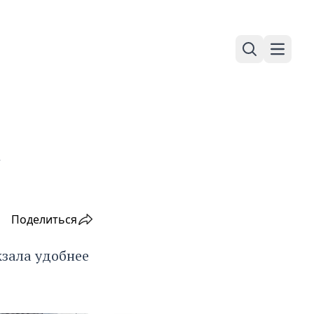
Поиск
Навига
Поделиться
кзала удобнее