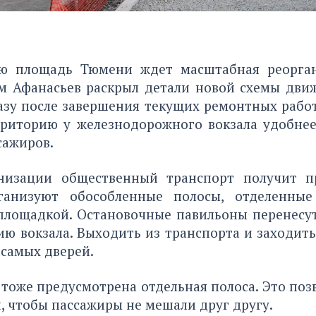
ю площадь Тюмени ждет масштабная реорган
м Афанасьев раскрыл детали новой схемы движ
азу после завершения текущих ремонтных работ
рриторию у железнодорожного вокзала удобнее
сажиров.
низации общественный транспорт получит п
рганизуют обособленные полосы, отделенны
площадкой. Остановочные павильоны перенесу
ию вокзала. Выходить из транспорта и заходит
 самых дверей.
 тоже предусмотрена отдельная полоса. Это поз
 чтобы пассажиры не мешали друг другу.