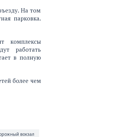
въезду. На том
тная парковка.
ят комплексы
дут работать
тает в полную
сетей
более чем
орожный вокзал