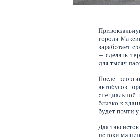
Привокзальну
города Макси
заработает ср
— сделать те
для тысяч пас
После реорга
автобусов о
специальной 
близко к здан
будет почти у
Для таксистов
потоки машин,