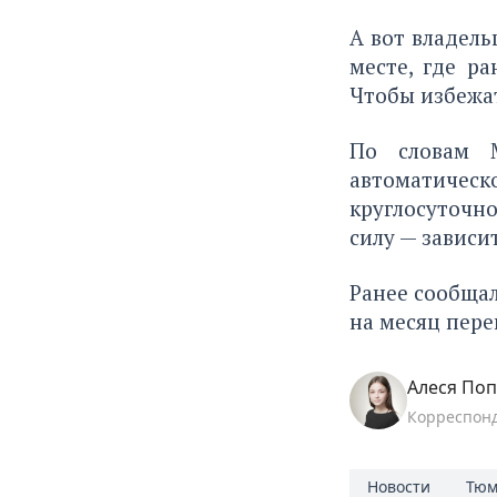
А вот владель
месте, где ра
Чтобы избежат
По словам М
автоматичес
круглосуточн
силу — зависи
Ранее сообщал
на месяц пере
Алеся По
Корреспон
Новости
Тюм