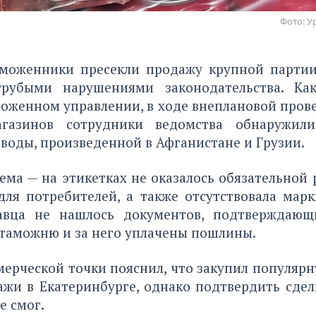
Фото: У
моженники пресекли продажу крупной парти
грубыми нарушениями законодательства. Ка
оженном управлении, в ходе внеплановой пров
агазинов сотрудники ведомства обнаружил
воды, произведенной в Афганистане и Грузии.
ема — на этикетках не оказалось обязательной
ля потребителей, а также отсутствовала марк
авца не нашлось документов, подтверждающ
 таможню и за него уплачены пошлины.
мерческой точки пояснил, что закупил популяр
ажи в Екатеринбурге, однако подтвердить сдел
е смог.