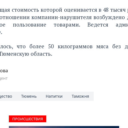
бщая стоимость которой оценивается в 48 тысяч 
В отношении компании-нарушителя возбуждено д
ое пользование товарами. Ведется адми
.
алось, что
более 50 килограммов мяса без д
Тюменскую область.
пова
дент
ество
Тюмень
Напитки
Таможня
ПРОИCШЕСТВИЯ