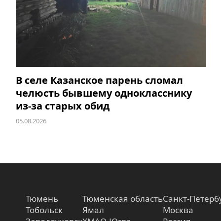
В селе Казанское парень сломал
челюсть бывшему однокласснику
из-за старых обид
05.08.2026
Тюмень
Тюменская область
Санкт-Петерб
Тобольск
Ямал
Москва