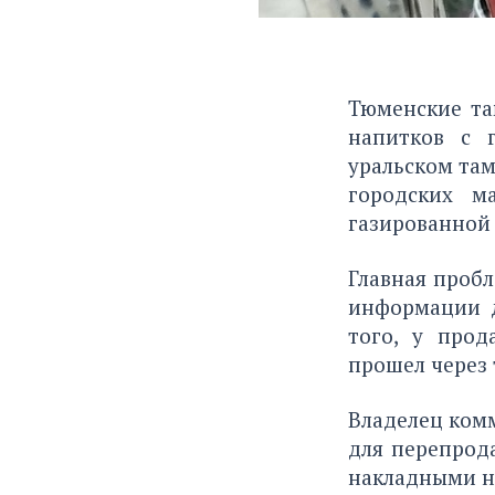
Тюменские та
напитков с 
уральском там
городских м
газированной 
Главная пробл
информации д
того, у прод
прошел через
Владелец ком
для перепрод
накладными н