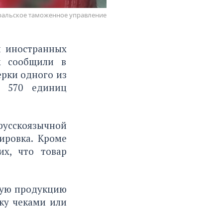
ральское таможенное управление
и иностранных
к сообщили в
ерки одного из
и 570 единиц
 русскоязычной
ировка. Кроме
их, что товар
ную продукцию
ку чеками или