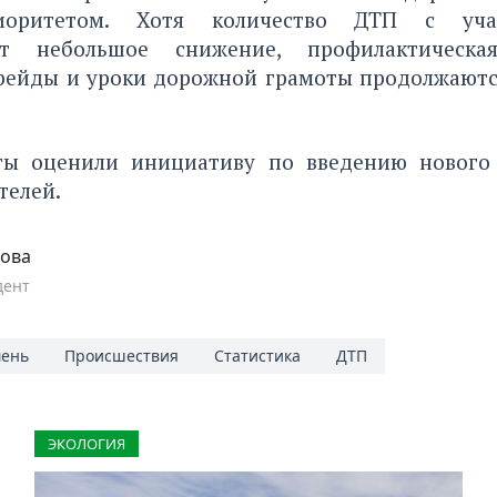
риоритетом. Хотя количество ДТП с уча
ет небольшое снижение, профилактическ
 рейды и уроки дорожной грамоты продолжаютс
рты оценили
инициативу по введению нового
телей.
пова
дент
ень
Происшествия
Статистика
ДТП
ЭКОЛОГИЯ