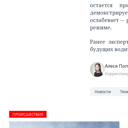
остается п
демонстриру
ослабевает —
режиме.
Ранее экспе
будущих води
Алеся По
Корреспон
Новости
Тюм
ПРОИCШЕСТВИЯ