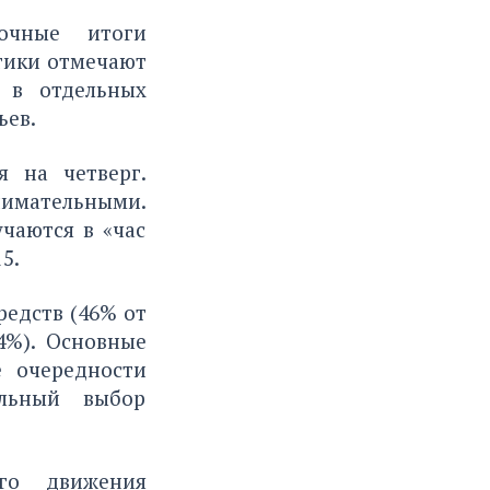
точные итоги
тики отмечают
 в отдельных
ьев.
я на четверг.
нимательными.
учаются в «час
5.
редств (46% от
4%). Основные
е очередности
ильный выбор
ого движения