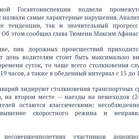
ной Госавтоинспекции подвели промежу
и назвали самые характерные нарушения. Анали
ые тенденции, так и значительный прогресс
 Об этом сообщил глава Тюмени Максим Афанас
дке, пик дорожных происшествий приходитс
т день водителям стоит быть максимально в
времени суток, то чаще всего столкновения сл
 19 часов, а также в обеденный интервал с 13 до 1
аварий лидируют столкновения транспортных с
), на втором месте — наезды на пешеходов (2
елей остаются классическими: несоблюдени
евышение скоростного режима и неправ
ь несовершеннолетних участников дорожн