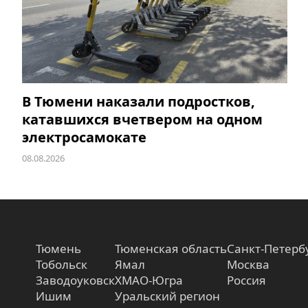
В Тюмени наказали подростков,
катавшихся вчетвером на одном
электросамокате
08.08.2026
Тюмень
Тюменская область
Санкт-Петерб
Тобольск
Ямал
Москва
Заводоуковск
ХМАО-Югра
Россия
Ишим
Уральский регион