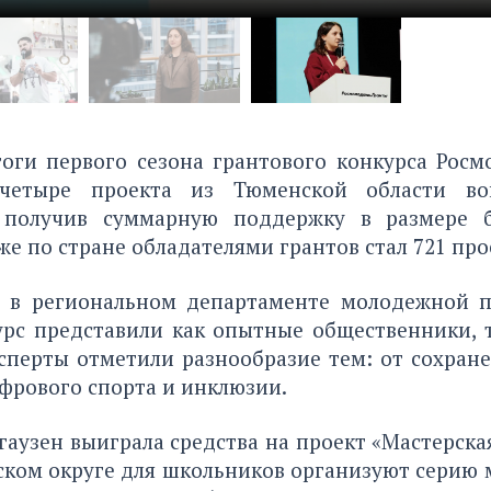
оги первого сезона грантового конкурса Росм
 четыре проекта из Тюменской области в
, получив суммарную поддержку в размере б
 же по стране обладателями грантов стал 721 про
 в региональном департаменте молодежной п
урс представили как опытные общественники, 
ксперты отметили разнообразие тем: от сохран
фрового спорта и инклюзии.
аузен выиграла средства на проект «Мастерска
ком округе для школьников организуют серию м