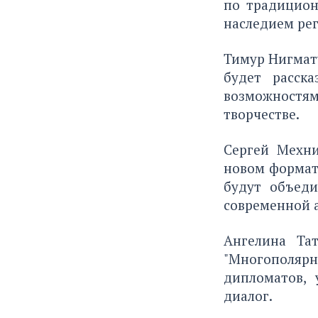
по традицион
наследием рег
Тимур Нигмату
будет расск
возможностям
творчестве.
Сергей Мехни
новом формат
будут объед
современной 
Ангелина Та
"Многополяр
дипломатов,
диалог.