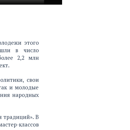
олодежи этого
ошли в число
олее 2,2 млн
ект.
олитики, свои
так и молодые
ения народных
я традиций». В
астер-классов