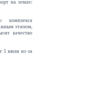
орт на земле:
го комплекса
важным этапом,
ысит качество
т 5 июля из-за