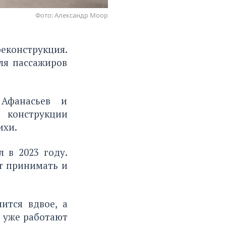
Фото: Александр Моор
конструкция.
ля пассажиров
 Афанасьев и
е конструкции
ихи.
 в 2023 году.
т принимать и
ится вдвое, а
о уже работают