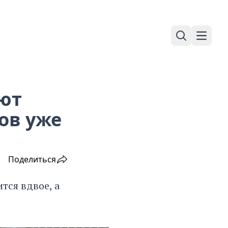
Поиск
Навига
ют
ов уже
Поделиться
тся вдвое, а