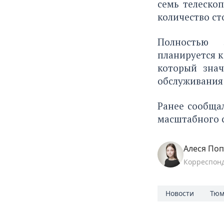
семь телеско
количество ст
Полностью з
планируется к
который знач
обслуживания
Ранее сообща
масштабного 
Алеся По
Корреспон
Новости
Тюм