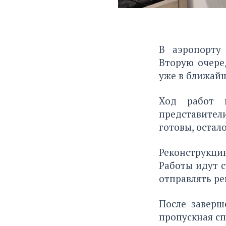
В аэропорту
Вторую очере
уже в ближай
Ход работ п
представител
готовы, остал
Реконструкци
Работы идут 
отправлять ре
После заверш
пропускная сп