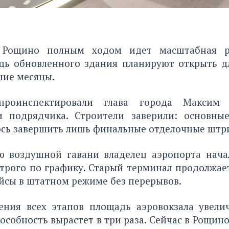
 Рощино полным ходом идет масштабная ре
дь обновленного здания планируют открыть д
шие месяцы.
роинспектировали глава города Максим
и подрядчика. Строители заверили: основны
ось завершить лишь финальные отделочные штр
ю воздушной гавани владелец аэропорта начал
строго по графику. Старый терминал продолжае
йсы в штатном режиме без перерывов.
ения всех этапов площадь аэровокзала увелич
особность вырастет в три раза. Сейчас в Рощин