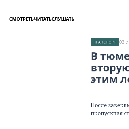
СМОТРЕТЬ
ЧИТАТЬ
СЛУШАТЬ
03 и
ТРАНСПОРТ
В тюме
вторую
этим л
После заверш
пропускная сп