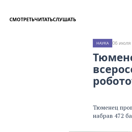
СМОТРЕТЬ
ЧИТАТЬ
СЛУШАТЬ
06 июля 
НАУКА
Тюменс
всерос
робото
Тюменец пров
набрав 472 ба