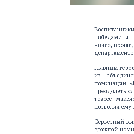
Воспитанники
победами и 
ночи», проше
департаменте
Главным герое
из объедине
номинации «И
преодолеть с
трассе макси
позволил ему 
Серьезный выз
сложной номи