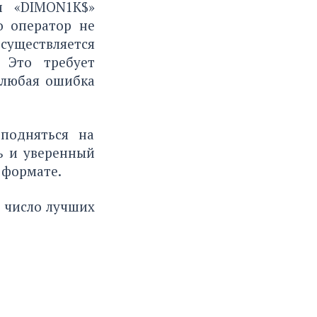
и «DIMON1K$»
о оператор не
ществляется
 Это требует
 любая ошибка
подняться на
ь и уверенный
 формате.
 число лучших