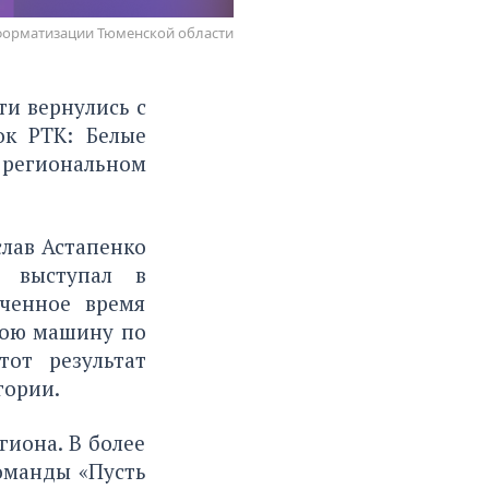
форматизации Тюменской области
и вернулись с
к РТК: Белые
 региональном
слав Астапенко
р выступал в
иченное время
вою машину по
тот результат
гории.
гиона. В более
оманды «Пусть