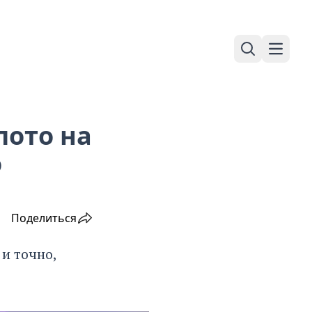
Поиск
Навига
лото на
о
Поделиться
и точно,