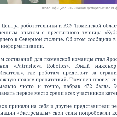
Фото: официальный канал Департамента ин
 Центра робототехники и АСУ Тюменской област
ценным опытом с престижного турнира «Кубо
дшего в Северной столице. Об этом сообщили в
 информатизации.
м состязаний для тюменской команды стал Яро
ния «Patrusheva Robotics». Юный инжене
скатель», где роботам предстоит за огран
ложную полосу препятствий. Тюменец провел с
мально чисто и точно, набрав 472 балла. Э
занять первое место среди всех участников кате
ов приняли на себя и другие представители ре
нации «Экстремалы» свои силы попробовали к