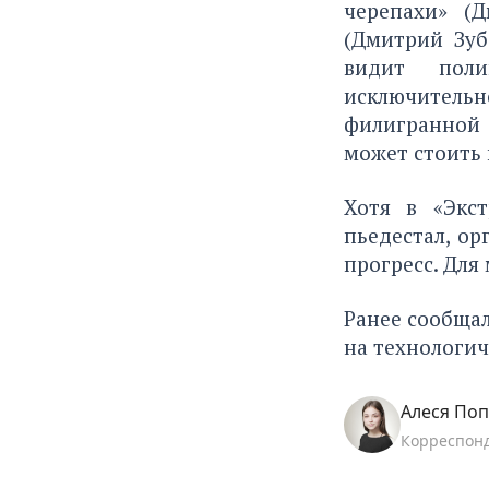
черепахи» (
(Дмитрий Зуб
видит поли
исключитель
филигранной 
может стоить
Хотя в «Экс
пьедестал, о
прогресс. Для
Ранее сообщал
на технологи
Алеся По
Корреспон