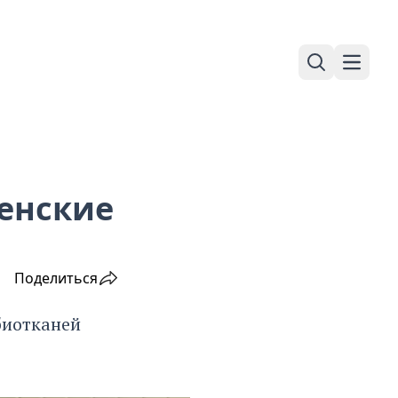
Поиск
Навига
енские
Поделиться
биотканей