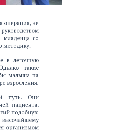
я операция, не
 руководством
а младенца со
 методику.
е в легочную
Однако такие
 бы малыша на
е взросления.
ый путь. Они
ней пациента.
логий подобную
я высочайшему
ся организмом