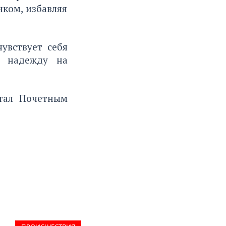
нком, избавляя
увствует себя
ю надежду на
тал Почетным