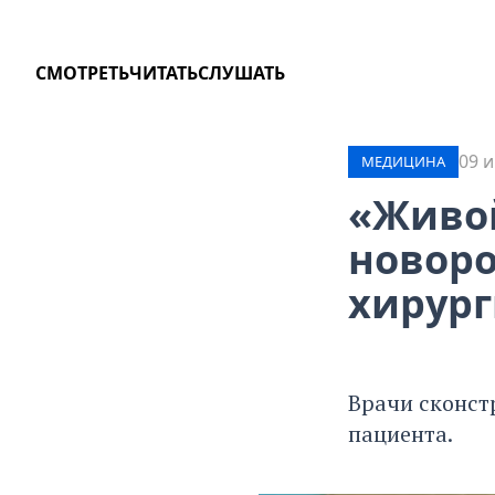
СМОТРЕТЬ
ЧИТАТЬ
СЛУШАТЬ
09 и
МЕДИЦИНА
«Живой
новоро
хирур
Врачи сконст
пациента.