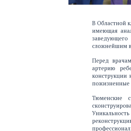
В Областной к
имеющая анал
заведующего 
сложнейшим в
Перед врача
артерию реб
конструкции 
пожизненные 
Тюменские с
сконструиров
Уникальность 
реконструкци
профессионал