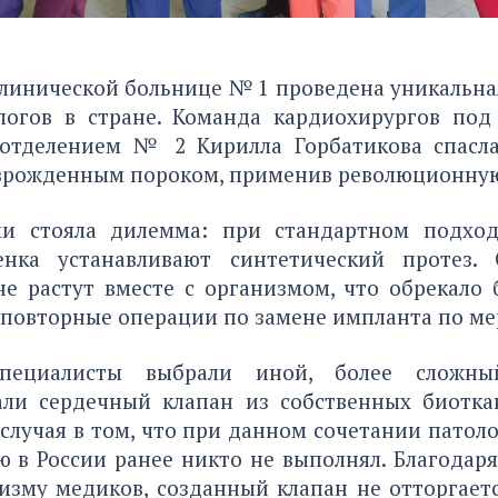
линической больнице № 1 проведена уникальна
огов в стране. Команда кардиохирургов под
отделением № 2 Кирилла Горбатикова спасл
рожденным пороком, применив революционную
ми стояла дилемма: при стандартном подход
енка устанавливают синтетический протез. 
не растут вместе с организмом, что обрекало
повторные операции по замене импланта по мер
пециалисты выбрали иной, более сложн
али сердечный клапан из собственных биотка
случая в том, что при данном сочетании пато
ю в России ранее никто не выполнял. Благодар
изму медиков, созданный клапан не отторгает