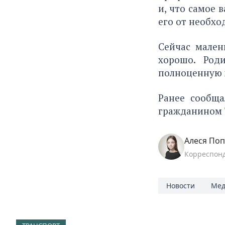
и, что самое 
его от необхо
Сейчас мален
хорошо. Род
полноценную 
Ранее сообща
гражданином 
Алеся По
Корреспон
Новости
Мед