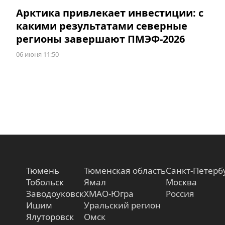
Арктика привлекает инвестиции: с
какими результатами северные
регионы завершают ПМЭФ-2026
06 июня 11:50
Тюмень
Тюменская область
Санкт-Петерб
Тобольск
Ямал
Москва
Заводоуковск
ХМАО-Югра
Россия
Ишим
Уральский регион
Ялуторовск
Омск