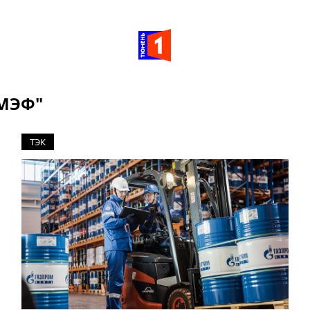
ПМЭФ"
ТЭК