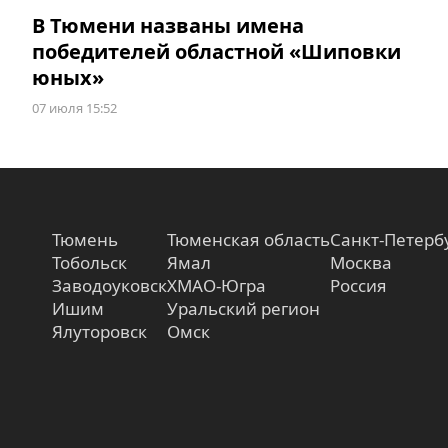
В Тюмени названы имена
победителей областной «Шиповки
юных»
07 июля 15:52
Тюмень
Тюменская область
Санкт-Петерб
Тобольск
Ямал
Москва
Заводоуковск
ХМАО-Югра
Россия
Ишим
Уральский регион
Ялуторовск
Омск