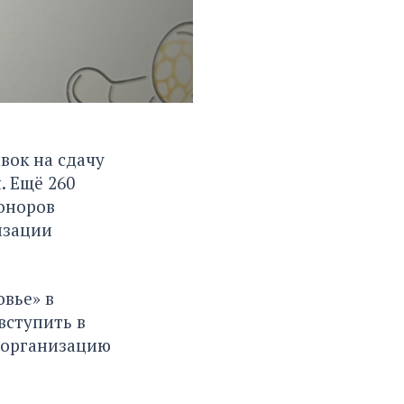
вок на сдачу
. Ещё 260
оноров
изации
вье» в
вступить в
едорганизацию