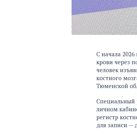
С начала 2026
крови через п
человек изъяв
костного моз
Тюменской об
Специальный р
личном кабине
регистр костн
для записи — 