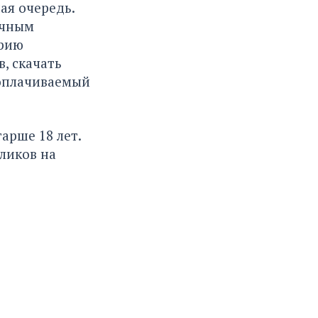
ая очередь.
ичным
орию
, скачать
 оплачиваемый
арше 18 лет.
ликов на