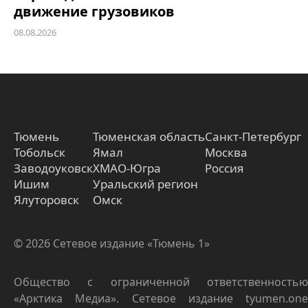
движение грузовиков
08.08.2026
Тюмень
Тюменская область
Санкт-Петербург
Тобольск
Ямал
Москва
Заводоуковск
ХМАО-Югра
Россия
Ишим
Уральский регион
Ялуторовск
Омск
© 2026 Сетевое издание «Тюмень 1»
Общество с ограниченной ответственностью
«Арктика Медиа». Сетевое издание tyumen.one