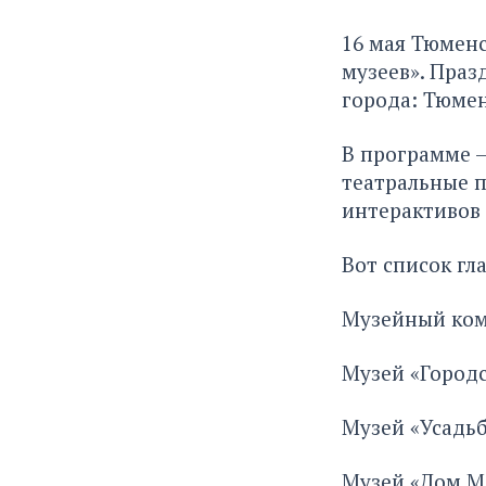
16 мая Тюменс
музеев». Праз
города: Тюмен
В программе —
театральные п
интерактивов 
Вот список гл
Музейный комп
Музей «Городс
Музей «Усадьб
Музей «Дом М