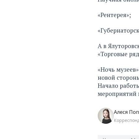
«Рентерея»;
«Губернаторск
А в Ялуторовс
«Торговые ря
«Ночь музеев»
новой стороны
Начало работы
мероприятий м
Алеся По
Корреспон