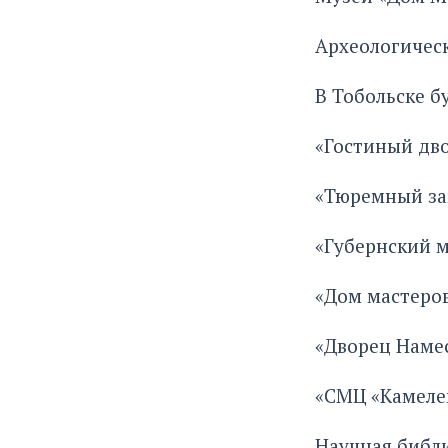
Археологичес
В Тобольске 
«Гостиный дво
«Тюремный за
«Губернский м
«Дом мастеров
«Дворец Наме
«СМЦ «Камеле
Научная библи