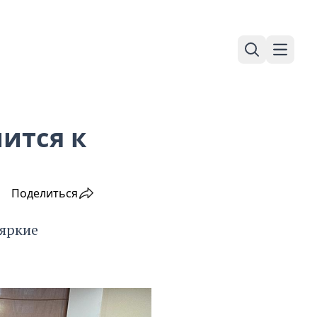
Поиск
Навига
ится к
Поделиться
 яркие