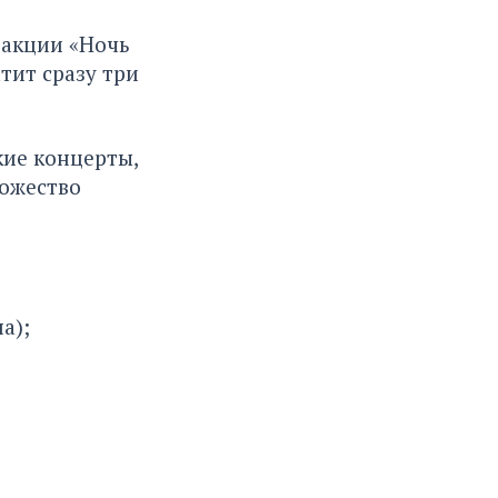
 акции «Ночь
атит сразу три
кие концерты,
ножество
а);