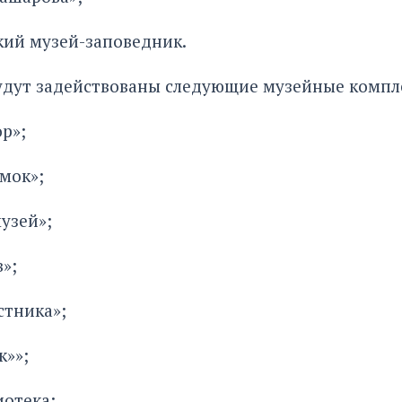
кий музей-заповедник.
будут задействованы следующие музейные компл
р»;
мок»;
узей»;
»;
стника»;
к»»;
отека;