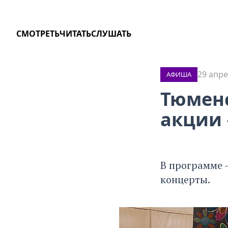
СМОТРЕТЬ
ЧИТАТЬ
СЛУШАТЬ
29 апре
АФИША
Тюменс
акции 
В программе —
концерты.