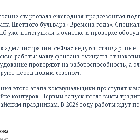
толице стартовала ежегодная предсезонная под
ана Цветного бульвара «Времена года». Специа
жб уже приступили к очистке и проверке оборуд
в администрации, сейчас ведутся стандартные
ские работы: чашу фонтана очищают от накопив
удование проверяют на работоспособность, а э
ируют перед новым сезоном.
ния этого этапа коммунальщики приступят к м
йке контуров. Первый запуск после зимы тради
айским праздникам. В 2026 году работы идут по
пова
дент