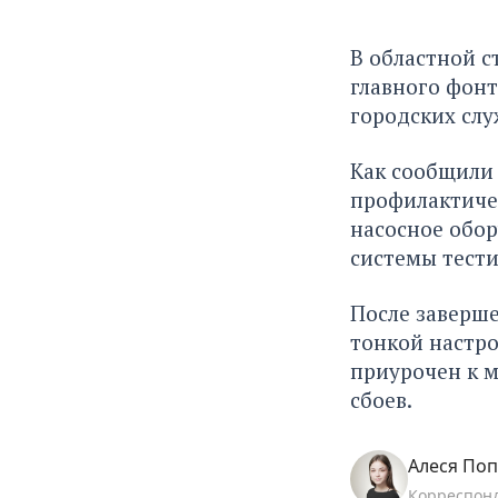
В областной с
главного фонт
городских слу
Как сообщили 
профилактиче
насосное обор
системы тест
После заверше
тонкой настро
приурочен к м
сбоев.
Алеся По
Корреспон