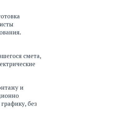
готовка
листы
ования.
шегося смета,
лектрические
онтажу и
ционно
 графику, без