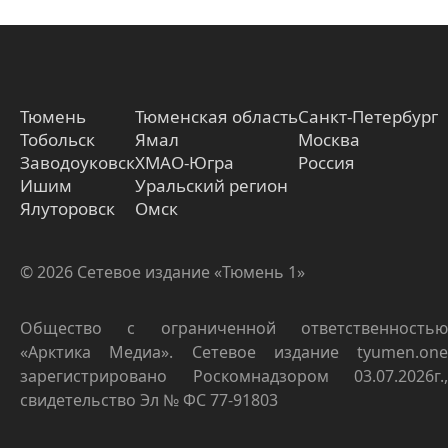
Тюмень
Тюменская область
Санкт-Петербург
Тобольск
Ямал
Москва
Заводоуковск
ХМАО-Югра
Россия
Ишим
Уральский регион
Ялуторовск
Омск
© 2026 Сетевое издание «Тюмень 1»
Общество с ограниченной ответственностью
«Арктика Медиа». Сетевое издание tyumen.one
зарегистрировано Роскомнадзором 03.07.2026г.,
свидетельство Эл № ФС 77-91803