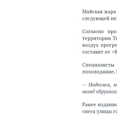
Майская жара 
следующей не
Согласно пр
территории Тю
воздух прогр
составит от +8
Специалисты
похолодание. 
—
Надеемся, м
назад обрушили
Ранее издани
снега улицы г