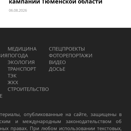
кампании Тюменской области
06.08.2026
МЕДИЦИНА
СПЕЦПРОЕКТЫ
ВИЯ
ПОГОДА
ФОТОРЕПОРТАЖИ
ЭКОЛОГИЯ
ВИДЕО
ТРАНСПОРТ
ДОСЬЕ
ТЭК
ЖКХ
СТРОИТЕЛЬСТВО
Е
териалы, опубликованные на сайте, защищены в
йским и международным законодательством об
ных правах. При любом использовании текстовых,