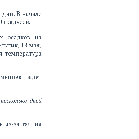
 дни. В начале
 градусов.
х осадков на
льник, 18 мая,
я температура
юменцев ждет
несколько дней
де из-за таяния