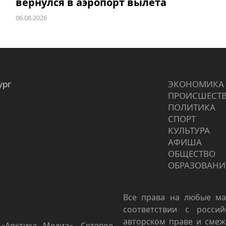
вернулся в аэропорт вылета
06.08.2026
ург
ЭКОНОМИКА
ПРОИCШЕСТ
ПОЛИТИКА
СПОРТ
КУЛЬТУРА
АФИША
ОБЩЕСТВО
ОБРАЗОВАНИ
Все права на любые ма
соответствии с росси
авторском праве и смеж
«Арктика Медиа». Сетевое