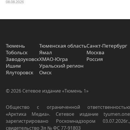
08.08.2026
Тюмень
Тюменская область
Санкт-Петербург
Тобольск
Ямал
Москва
Заводоуковск
ХМАО-Югра
Россия
Ишим
Уральский регион
Ялуторовск
Омск
© 2026 Сетевое издание «Тюмень 1»
Общество с ограниченной ответственностью
«Арктика Медиа». Сетевое издание tyumen.one
зарегистрировано Роскомнадзором 03.07.2026г.,
свидетельство Эл № ФС 77-91803