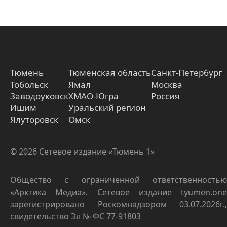
Тюмень
Тюменская область
Санкт-Петербург
Тобольск
Ямал
Москва
Заводоуковск
ХМАО-Югра
Россия
Ишим
Уральский регион
Ялуторовск
Омск
© 2026 Сетевое издание «Тюмень 1»
Общество с ограниченной ответственностью
«Арктика Медиа». Сетевое издание tyumen.one
зарегистрировано Роскомнадзором 03.07.2026г.,
свидетельство Эл № ФС 77-91803