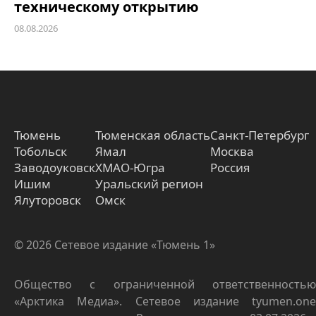
техническому открытию
08.08.2026
Тюмень
Тюменская область
Санкт-Петербург
Тобольск
Ямал
Москва
Заводоуковск
ХМАО-Югра
Россия
Ишим
Уральский регион
Ялуторовск
Омск
© 2026 Сетевое издание «Тюмень 1»
Общество с ограниченной ответственностью
«Арктика Медиа». Сетевое издание tyumen.one