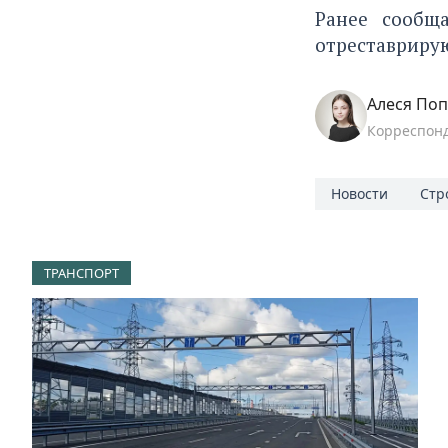
Ранее сообщ
отреставриру
Алеся По
Корреспон
Новости
Стр
ТРАНСПОРТ