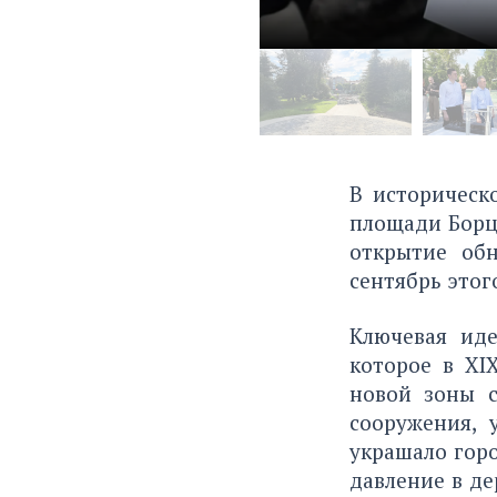
В историческ
площади Борц
открытие обн
сентябрь этог
Ключевая иде
которое в XI
новой зоны с
сооружения, 
украшало горо
давление в де