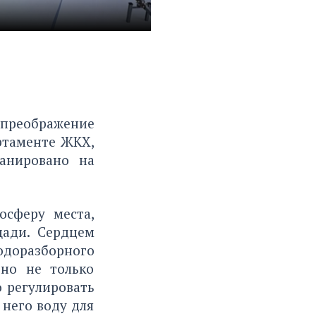
 преображение
ртаменте ЖКХ,
ланировано на
осферу места,
щади. Сердцем
одоразборного
Оно не только
о регулировать
 него воду для