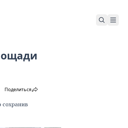
Поиск
Навига
лощади
Поделиться
о сохранив