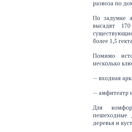
развоза по до
По задумке а
высадят 170
существующие
более 1,5 гект
Помимо исто
несколько клю
— входная арк
— амфитеатр н
Для комфор
пешеходные 
деревья и кус