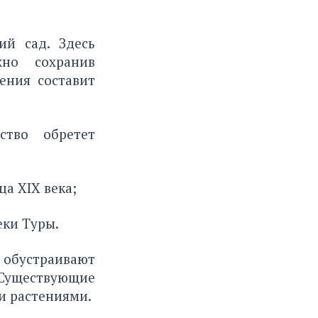
ий сад. Здесь
жно сохранив
ения составит
ство обретет
а XIX века;
еки Туры.
бустраивают
Существующие
и растениями.