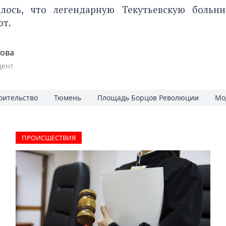
алось, что
легендарную Текутьевскую больни
ют.
пова
дент
оительство
Тюмень
Площадь Борцов Революции
Мо
ПРОИCШЕСТВИЯ