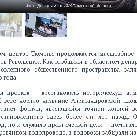
Фото: Департамент ЖКХ Тюменской области
ом центре Тюмени продолжается масштабное
ов Революции. Как сообщили в областном депа
овленного общественного пространства зап
о года.
я проекта — восстановить историческую атм
X веке носило название Александровской пло
танет фонтан, являющийся точной копией в
установленного здесь более ста лет назад. 
д, но и служило практической цели — помогал
ревянном водопроводе, а водовозы забирали из