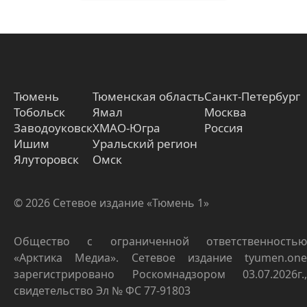
Тюмень
Тюменская область
Санкт-Петербург
Тобольск
Ямал
Москва
Заводоуковск
ХМАО-Югра
Россия
Ишим
Уральский регион
Ялуторовск
Омск
© 2026 Сетевое издание «Тюмень 1»
Общество с ограниченной ответственностью
«Арктика Медиа». Сетевое издание tyumen.one
зарегистрировано Роскомнадзором 03.07.2026г.,
свидетельство Эл № ФС 77-91803