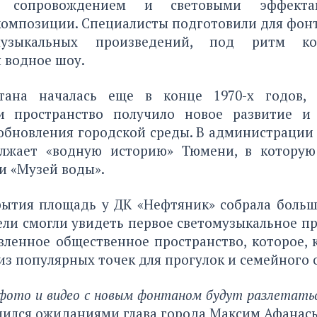
м сопровождением и световыми эффектам
омпозиции. Специалисты подготовили для фонт
музыкальных произведений, под ритм ко
 водное шоу.
тана началась еще в конце 1970-х годов, 
и пространство получило новое развитие и
обновления городской среды. В администрации 
олжает «водную историю» Тюмени, в которую
и «Музей воды».
рытия площадь у ДК «Нефтяник» собрала больш
ли смогли увидеть первое светомузыкальное п
ленное общественное пространство, которое, 
из популярных точек для прогулок и семейного 
 фото и видео с новым фонтаном будут разлетатьс
лился ожиданиями глава города Максим Афанась