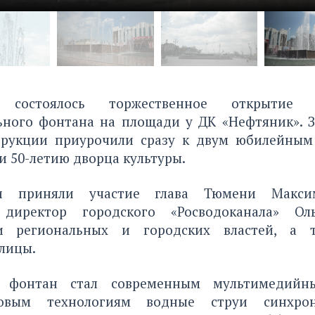
остоялось торжественное открытие о
ьного фонтана на площади у ДК «Нефтяник». З
трукции приурочили сразу к двум юбилейным
и 50-летию дворца культуры.
и приняли участие глава Тюмени Максим
 директор городского «Росводоканала» Оль
ли региональных и городских властей, а 
лицы.
 фонтан стал современным мультимедийн
овым технологиям водные струи синхро