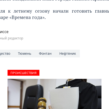
еля к летнему сезону
начали готовить глав
аре «Времена года».
иссе
ный редактор
ество
Тюмень
Фонтан
Нефтяник
ПРОИCШЕСТВИЯ