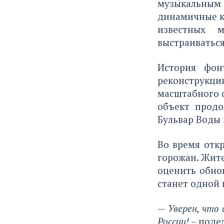
музыкальны
динамичные к
известных 
выстраиваться
История фон
реконструкци
масштабного 
объект прод
Бульвар Воды 
Во время отк
горожан. Жите
оценить обнов
станет одной 
—
Уверен, что
России!
– поде