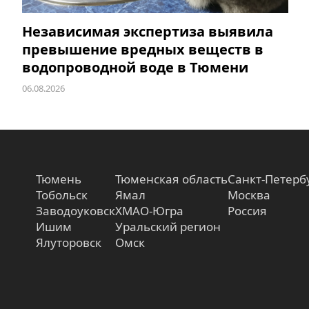
Независимая экспертиза выявила
превышение вредных веществ в
водопроводной воде в Тюмени
06.08.2026
Тюмень
Тюменская область
Санкт-Петерб
Тобольск
Ямал
Москва
Заводоуковск
ХМАО-Югра
Россия
Ишим
Уральский регион
Ялуторовск
Омск