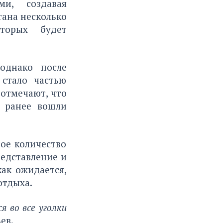
и, создавая
ана несколько
торых будет
однако после
 стало частью
отмечают, что
 ранее вошли
ое количество
редставление и
как ожидается,
отдыха.
я во все уголки
ев.