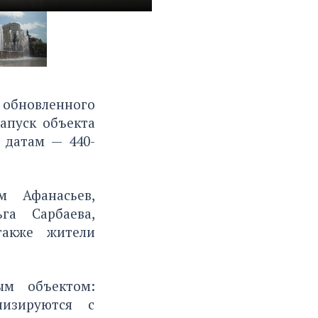
бновленного
апуск объекта
 датам — 440-
 Афанасьев,
га Сарбаева,
также жители
ым объектом:
низируются с