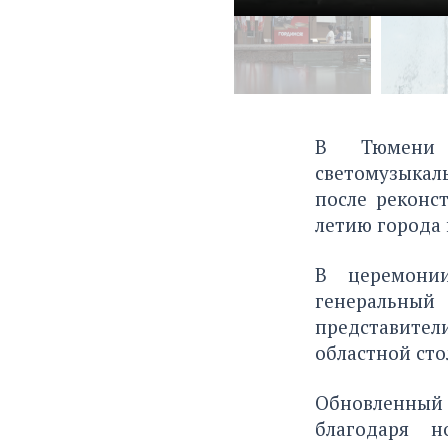
В Тюмени с
светомузыкал
после реконс
летию города 
В церемони
генеральный
представите
областной сто
Обновленный
благодаря н