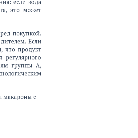
ния: если вода
та, это может
ред покупкой.
дителем. Если
м, что продукт
я регулярного
иям группы А,
хнологическим
ы
макароны с