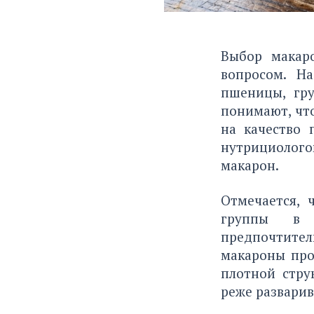
Выбор макар
вопросом. Н
пшеницы, гру
понимают, что
на качество 
нутрициолог
макарон.
Отмечается, 
группы в 
предпочтите
макароны про
плотной стру
реже разварив