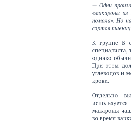
— Одни произв
«макароны из 
помола». Но н
сортов пшениц
К группе Б 
специалиста,
однако обычн
При этом дол
углеводов и м
крови.
Отдельно вы
используется
макароны чащ
во время варк