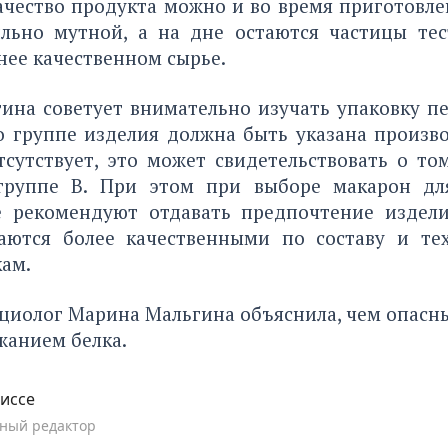
чество продукта можно и во время приготовле
ильно мутной, а на дне остаются частицы тес
нее качественном сырье.
ина советует внимательно изучать упаковку пе
 группе изделия должна быть указана произво
сутствует, это может свидетельствовать о то
группе В. При этом при выборе макарон дл
 рекомендуют отдавать предпочтение издел
аются более качественными по составу и те
ам.
циолог Марина Мальгина объяснила,
чем
опасн
жанием белка.
иссе
ный редактор