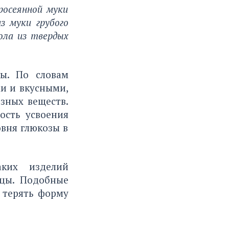
росеянной муки
з муки грубого
ола из твердых
ы. По словам
и и вкусными,
зных веществ.
ость усвоения
овня глюкозы в
аких изделий
ицы. Подобные
 терять форму