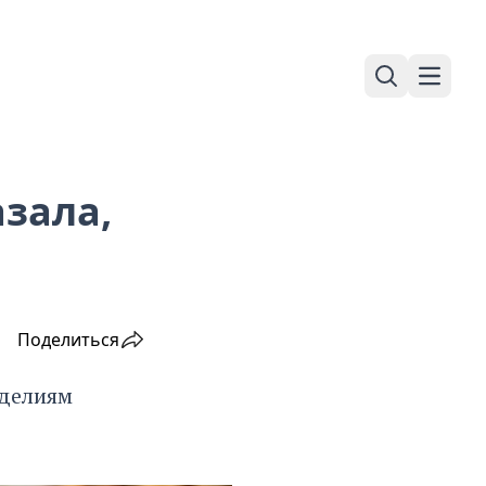
Поиск
Навига
зала,
Поделиться
зделиям