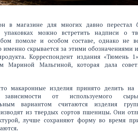
он в магазине для многих давно перестал 
а упаковках можно встретить надписи о тв
бом помоле и особом составе, однако не в
 именно скрывается за этими обозначениями и
продукта. Корреспондент издания «Тюмень 1
ом Мариной Мальгиной, которая дала сове
что макаронные изделия принято делить на
зависимости от используемого сырья
льным вариантом считаются изделия гру
изводят из твердых сортов пшеницы. Они отл
ктурой, лучше сохраняют форму во время пр
аются.